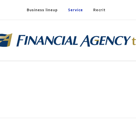
Business lineup
Service
Recrit
v）
指す保険ＤＸ企業