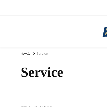
FAtv（フィナンシャル・エージェンシーt
最先端のテクノロジーで「安心できる社会保障の提供」を目
ホーム
Service
Service