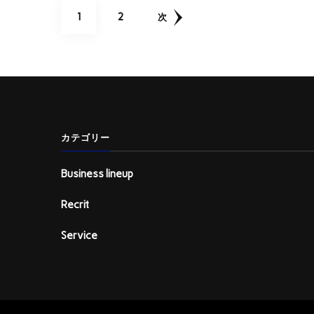
投
固
固
1
2
次
稿
定
定
の
ペ
ペ
ペ
ー
ー
ー
カテゴリー
ジ
ジ
ジ
Business lineup
送
Recrit
り
Service