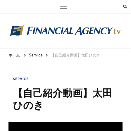
FAtv（フィナンシャル・エージェンシーtv）
最先端のテクノロジーで「安心できる社会保障の提供」を目指す保険Ｄ
Ｘ企業
ホーム
Service
【自己紹介動画】太田ひのき
SERVICE
【自己紹介動画】太田
ひのき