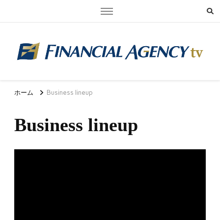
FAtv（フィナンシャル・エージェンシーtv）
最先端のテクノロジーで「安心できる社会保障の提供」を目指す保険Ｄ
Ｘ企業
ホーム
Business lineup
Business lineup